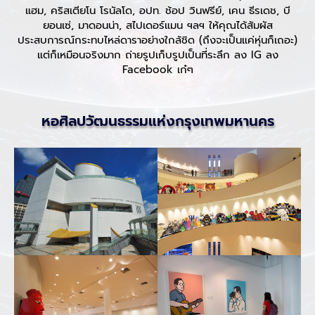
แฮม, คริสเตียโน โรนัลโด, อปท. ช้อป วินฟรีย์, เคน ธีรเดช, บี
ยอนเซ่, มาดอนน่า, สไปเดอร์แมน ฯลฯ ให้คุณได้สัมผัส
ประสบการณ์กระทบไหล่ดาราอย่างใกล้ชิด (ถึงจะเป็นแค่หุ่นก็เถอะ)
แต่ก็เหมือนจริงมาก ถ่ายรูปเก็บรูปเป็นที่ระลึก ลง IG ลง
Facebook เก๋ๆ
หอศิลปวัฒนธรรมแห่งกรุงเทพมหานคร