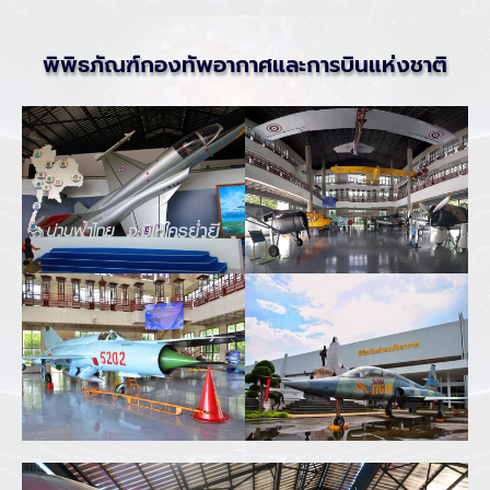
พิพิธภัณฑ์กองทัพอากาศและการบินแห่งชาติ