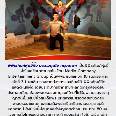
พิพิธภัณฑ์หุ่นขี้ผึ้ง มาดามทุสโซ กรุงเทพฯ
เป็นพิพิธภัณฑ์หุ่นขี้
ผึ้งในเครือมาดามทุสโซ โดย Merlin Company
Entertainment Group เป็นพิพิธภัณฑ์แห่งที่ 10 ในเครือ และ
แห่งที่ 3 ในเอเชีย รองจากฮ่องกงและเซี่ยงไฮ้ พิพิธภัณฑ์จัด
แสดงหุ่นขี้ผึ้ง โดยประติมากรจากสาขาหลักในกรุงลอนดอน
ประกอบด้วย ห้องพระบรมวงศานุวงศ์ไทยที่ได้รับพระบรมราชานุ
ญาตให้ปั้นหุ่นขี้ผึ้งสมเด็จพระมหิตลาธิเบศรอดุลยเดชวิกรม
พระบรมราชชนก และสมเด็จพระศรีนครินทราบรมราชชนนี
นอกจากนี้ ยังมีหุ่นขี้ผึ้งบุคคลสำคัญจากต่างๆ ประมาณ 80 คน
วงการทั้งไทยและต่างประเทศ อาทิ แองเจลินา โจลี, เดวิด เบ็ค