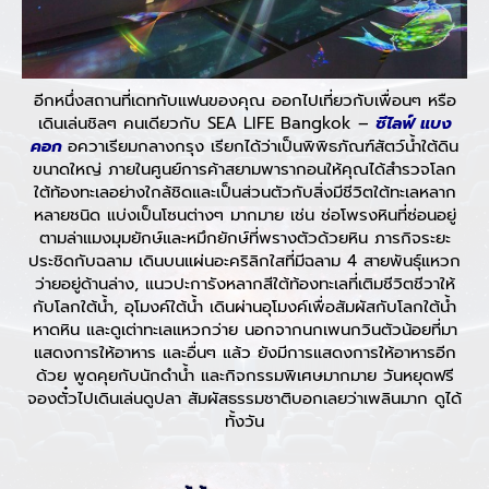
อีกหนึ่งสถานที่เดทกับแฟนของคุณ ออกไปเที่ยวกับเพื่อนๆ หรือ
เดินเล่นชิลๆ คนเดียวกับ SEA LIFE Bangkok –
ซีไลฟ์ แบง
คอก
อควาเรียมกลางกรุง เรียกได้ว่าเป็นพิพิธภัณฑ์สัตว์น้ำใต้ดิน
ขนาดใหญ่ ภายในศูนย์การค้าสยามพารากอนให้คุณได้สำรวจโลก
ใต้ท้องทะเลอย่างใกล้ชิดและเป็นส่วนตัวกับสิ่งมีชีวิตใต้ทะเลหลาก
หลายชนิด แบ่งเป็นโซนต่างๆ มากมาย เช่น ช่อโพรงหินที่ซ่อนอยู่
ตามล่าแมงมุมยักษ์และหมึกยักษ์ที่พรางตัวด้วยหิน ภารกิจระยะ
ประชิดกับฉลาม เดินบนแผ่นอะคริลิกใสที่มีฉลาม 4 สายพันธุ์แหวก
ว่ายอยู่ด้านล่าง, แนวปะการังหลากสีใต้ท้องทะเลที่เติมชีวิตชีวาให้
กับโลกใต้น้ำ, อุโมงค์ใต้น้ำ เดินผ่านอุโมงค์เพื่อสัมผัสกับโลกใต้น้ำ
หาดหิน และดูเต่าทะเลแหวกว่าย นอกจากนกเพนกวินตัวน้อยที่มา
แสดงการให้อาหาร และอื่นๆ แล้ว ยังมีการแสดงการให้อาหารอีก
ด้วย พูดคุยกับนักดำน้ำ และกิจกรรมพิเศษมากมาย วันหยุดฟรี
จองตั๋วไปเดินเล่นดูปลา สัมผัสธรรมชาติบอกเลยว่าเพลินมาก ดูได้
ทั้งวัน