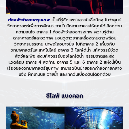
ท้องฟ้าจำลองกรุงเทพ
เป็นที่รู้จักแพร่หลายในชื่อปัจจุบันว่าศูนย์
วิทยาศาสตร์เพื่อการศึกษา ภายในมีหลายอาคารให้คุณได้เลือกตาม
ความสนใจ อาคาร 1 ท้องฟ้าจำลองกรุงเทพ ความรู้ด้าน
ดาราศาสตร์และอวกาศ นอนดูดาวจากเครื่องฉายดาวพร้อม
วิทยากรบรรยาย น่าพอใจอย่างยิ่ง ไปที่อาคาร 2 เกี่ยวกับ
วิทยาศาสตร์และเทคโนโลยี อาคาร 3 โลกใต้น้ำ มหัศจรรย์ชีวิต
สัตว์และพืช สิ่งมหัศจรรย์ของโลกใต้น้ำ. ธรรมชาติและสิ่ง
แวดล้อม อาคาร 4 สุดท้าย อาคาร 5 และ 6 อาคาร 2 แห่งนี้เป็น
เรื่องของวิทยาศาสตร์สุขภาพ สามารถปีนป่ายออกกำลังกายกลาง
แจ้ง ฝึกเทนนิส ว่ายน้ำ และเทควันเบื้องต้นได้อีกด้วย
ซีไลฟ์ แบงคอก