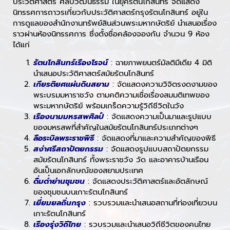
ประวัติศาสตร์ ศิลปวัฒนธรรม ในยุครัตนโกสินทร์ จัดแสดง
นิทรรศการถาวรเกี่ยวกับประวัติศาสตร์กรุงรัตนโกสินทร์ อยู่ใน
การดูแลของสำนักงานทรัพย์สินส่วนพระมหากษัตริย์ นำเสนอเรื่อง
ราวผ่านห้องนิทรรศการ ซึ่งตั้งชื่อคล้องจองกัน จำนวน 9 ห้อง
ได้แก่
รัตนโกสินทร์เรืองโรจน์
: ฉายภาพยนตร์มัลติมีเดีย 4 มิติ
นำเสนอประวัติศาสตร์สมัยรัตนโกสินทร์
เกียรติยศแผ่นดินสยาม
: จัดแสดงความวิจิตรงดงามของ
พระบรมมหาราชวัง ตามคติความเชื่อเรื่องสมมติเทพของ
พระมหากษัตริย์ พร้อมเกร็ดความรู้วิถีชีวิตในวัง
เรืองนามมหรสพศิลป์
: จัดแสดงความเป็นมาและรูปแบบ
ของมหรสพที่สำคัญในสมัยรัตนโกสินทร์ประเภทต่างๆ
ลือระบิลพระราชพิธี
: จัดแสดงที่มาและความสำคัญของพิธี
สง่าศรีสถาปัตยกรรม
: จัดแสดงรูปแบบสถาปัตยกรรม
สมัยรัตนโกสินทร์ ทั้งพระราชวัง วัด และอาคารบ้านเรือน
อันเป็นเอกลักษณ์ของสยามประเทศ
ดื่มด่ำย่านชุมชน
: จัดแสดงประวัติศาสตร์และอัตลักษณ์
ของชุมชนบนเกาะรัตนโกสินทร์
เยี่ยมยลถิ่นกรุง
: รวบรวมและนำเสนอสถานที่ท่องเที่ยวบน
เกาะรัตนโกสินทร์
เรืองรุ่งวิถีไทย
: รวบรวมและนำเสนอวิถีชีวิตของคนไทย