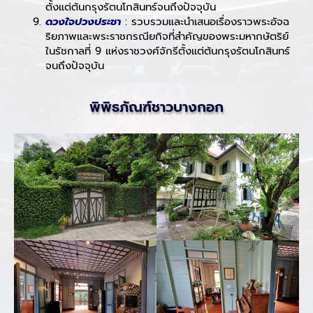
ตั้งแต่ต้นกรุงรัตนโกสินทร์จนถึงปัจจุบัน
ดวงใจปวงประชา
: รวบรวมและนำเสนอเรื่องราวพระอัจฉ
ริยภาพและพระราชกรณียกิจที่สำคัญของพระมหากษัตริย์
ในรัชกาลที่ 9 แห่งราชวงศ์จักรีตั้งแต่ต้นกรุงรัตนโกสินทร์
จนถึงปัจจุบัน
พิพิธภัณฑ์ชาวบางกอก