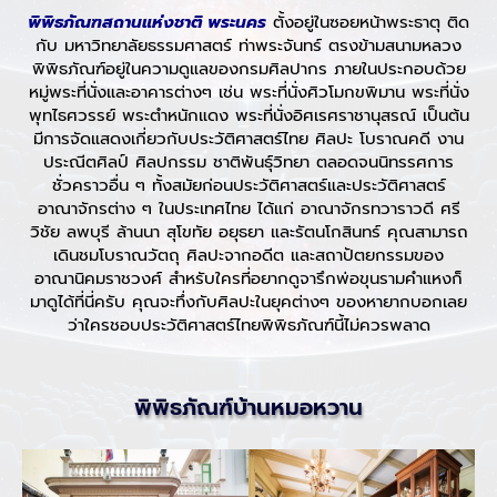
พิพิธภัณฑสถานแห่งชาติ พระนคร
ตั้งอยู่ในซอยหน้าพระธาตุ ติด
กับ มหาวิทยาลัยธรรมศาสตร์ ท่าพระจันทร์ ตรงข้ามสนามหลวง
พิพิธภัณฑ์อยู่ในความดูแลของกรมศิลปากร ภายในประกอบด้วย
หมู่พระที่นั่งและอาคารต่างๆ เช่น พระที่นั่งศิวโมกขพิมาน พระที่นั่ง
พุทไธศวรรย์ พระตำหนักแดง พระที่นั่งอิศเรศราชานุสรณ์ เป็นต้น
มีการจัดแสดงเกี่ยวกับประวัติศาสตร์ไทย ศิลปะ โบราณคดี งาน
ประณีตศิลป์ ศิลปกรรม ชาติพันธุ์วิทยา ตลอดจนนิทรรศการ
ชั่วคราวอื่น ๆ ทั้งสมัยก่อนประวัติศาสตร์และประวัติศาสตร์
อาณาจักรต่าง ๆ ในประเทศไทย ได้แก่ อาณาจักรทวาราวดี ศรี
วิชัย ลพบุรี ล้านนา สุโขทัย อยุธยา และรัตนโกสินทร์ คุณสามารถ
เดินชมโบราณวัตถุ ศิลปะจากอดีต และสถาปัตยกรรมของ
อาณานิคมราชวงศ์ สำหรับใครที่อยากดูจารึกพ่อขุนรามคำแหงก็
มาดูได้ที่นี่ครับ คุณจะทึ่งกับศิลปะในยุคต่างๆ ของหายากบอกเลย
ว่าใครชอบประวัติศาสตร์ไทยพิพิธภัณฑ์นี้ไม่ควรพลาด
พิพิธภัณฑ์บ้านหมอหวาน