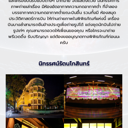
และเครื่องบินรบแบบต่างๆ มากมาย จัดแสดงด้วย มีนิทรรศการ
ภาพถ่ายเล่าเรื่อง มีห้องอัดอากาศความกดอากาศต่ำ ที่จำลอง
บรรยากาศความกดอากาศต่ำขณะบินขึ้น รวมทั้งมี ห้องสมุด
ประวัติศาสตร์การบิน ให้ท่านถ่ายภาพในพิพิธภัณฑ์แห่งนี้ เครื่อง
บินบางลำสามารถยืนข้างประตูเพื่อถ่ายรูปได้ แต่งชุดนักบินไปถ่าย
รูปเท่ๆ คุณสามารถอวดให้เพื่อนของคุณ หรือใครจะมาถ่าย
พรีเวดดิ้ง รับปริญญา แต่ต้องขออนุญาตทางพิพิธภัณฑ์ก่อนนะ
ครับ
นิทรรศน์รัตนโกสินทร์