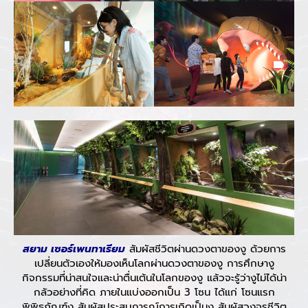
สยาม เซอร์เพนทาเรียม
สัมผัสชีวิตผ่านดวงตาของงู ด้วยการ
เปลี่ยนตัวเองให้มองเห็นโลกผ่านดวงตาของงู การศึกษางู
กิจกรรมที่น่าสนใจและน่าตื่นเต้นในโลกของงู แล้วจะรู้ว่างูไม่ได้น่า
กลัวอย่างที่คิด ภายในแบ่งออกเป็น 3 โซน ได้แก่ โซนแรก
พิพิธภัณฑ์งู สัมผัสประสบการณ์การเกิดเป็นงู สัมผัสวงจรชีวิต