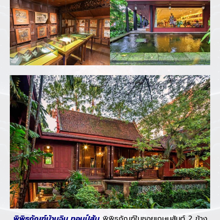
พิพิธภัณฑ์บ้านจิม ทอมป์สัน
พิพิธภัณฑ์ในซอยเกษมสันต์ 2 ข้าง