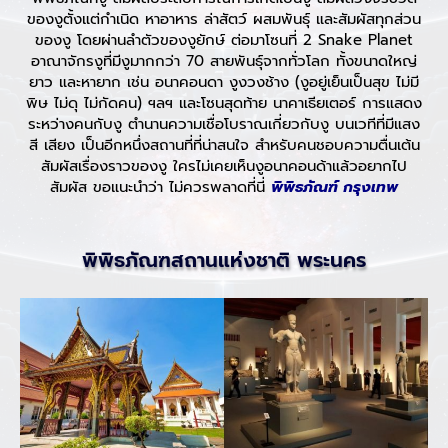
ของงูตั้งแต่กำเนิด หาอาหาร ล่าสัตว์ ผสมพันธุ์ และสัมผัสทุกส่วน
ของงู โดยผ่านลำตัวของงูยักษ์ ต่อมาโซนที่ 2 Snake Planet
อาณาจักรงูที่มีงูมากกว่า 70 สายพันธุ์จากทั่วโลก ทั้งขนาดใหญ่
ยาว และหายาก เช่น อนาคอนดา งูงวงช้าง (งูอยู่เย็นเป็นสุข ไม่มี
พิษ ไม่ดุ ไม่กัดคน) ฯลฯ และโซนสุดท้าย นาคาเธียเตอร์ การแสดง
ระหว่างคนกับงู ตำนานความเชื่อโบราณเกี่ยวกับงู บนเวทีที่มีแสง
สี เสียง เป็นอีกหนึ่งสถานที่ที่น่าสนใจ สำหรับคนชอบความตื่นเต้น
สัมผัสเรื่องราวของงู ใครไม่เคยเห็นงูอนาคอนด้าแล้วอยากไป
สัมผัส ขอแนะนำว่า ไม่ควรพลาดที่นี่
พิพิธภัณฑ์ กรุงเทพ
พิพิธภัณฑสถานแห่งชาติ พระนคร