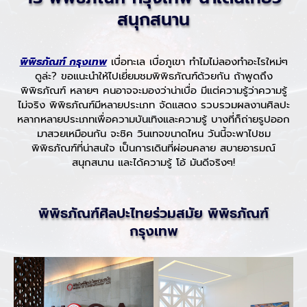
สนุกสนาน
พิพิธภัณฑ์ กรุงเทพ
เบื่อทะเล เบื่อภูเขา ทำไมไม่ลองทำอะไรใหม่ๆ
ดูล่ะ? ขอแนะนำให้ไปเยี่ยมชมพิพิธภัณฑ์ด้วยกัน ถ้าพูดถึง
พิพิธภัณฑ์ หลายๆ คนอาจจะมองว่าน่าเบื่อ มีแต่ความรู้ว่าความรู้
ไม่จริง พิพิธภัณฑ์มีหลายประเภท จัดแสดง รวบรวมผลงานศิลปะ
หลากหลายประเภทเพื่อความบันเทิงและความรู้ บางที่ก็ถ่ายรูปออก
มาสวยเหมือนกัน จะชิค วินเทจขนาดไหน วันนี้จะพาไปชม
พิพิธภัณฑ์ที่น่าสนใจ เป็นการเดินที่ผ่อนคลาย สบายอารมณ์
สนุกสนาน และได้ความรู้ โอ้ มันดีจริงๆ!
พิพิธภัณฑ์ศิลปะไทยร่วมสมัย พิพิธภัณฑ์
กรุงเทพ