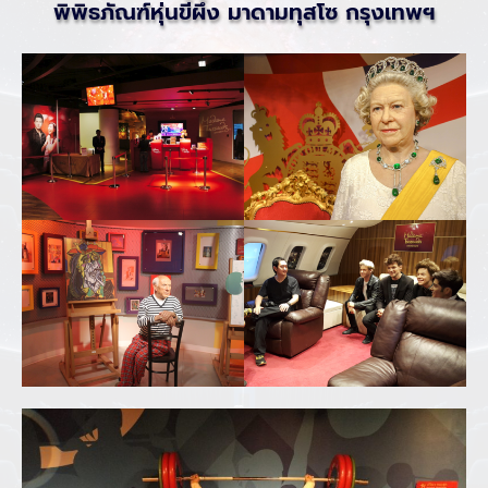
พิพิธภัณฑ์หุ่นขี้ผึ้ง มาดามทุสโซ กรุงเทพฯ