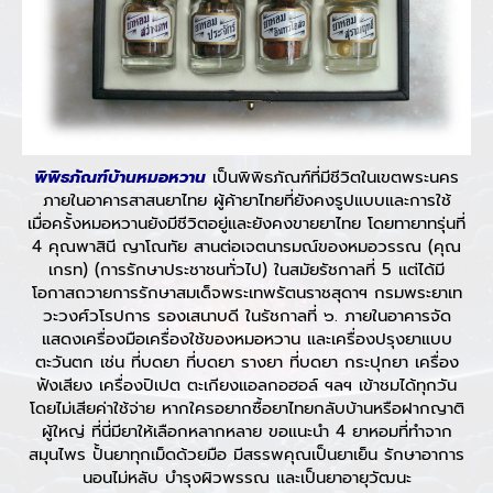
พิพิธภัณฑ์บ้านหมอหวาน
เป็นพิพิธภัณฑ์ที่มีชีวิตในเขตพระนคร
ภายในอาคารสาสนยาไทย ผู้ค้ายาไทยที่ยังคงรูปแบบและการใช้
เมื่อครั้งหมอหวานยังมีชีวิตอยู่และยังคงขายยาไทย โดยทายาทรุ่นที่
4 คุณพาสินี ญาโณทัย สานต่อเจตนารมณ์ของหมอวรรณ (คุณ
เกรท) (การรักษาประชาชนทั่วไป) ในสมัยรัชกาลที่ 5 แต่ได้มี
โอกาสถวายการรักษาสมเด็จพระเทพรัตนราชสุดาฯ กรมพระยาเท
วะวงศ์วโรปการ รองเสนาบดี ในรัชกาลที่ ๖. ภายในอาคารจัด
แสดงเครื่องมือเครื่องใช้ของหมอหวาน และเครื่องปรุงยาแบบ
ตะวันตก เช่น ที่บดยา ที่บดยา รางยา ที่บดยา กระปุกยา เครื่อง
ฟังเสียง เครื่องปิเปต ตะเกียงแอลกอฮอล์ ฯลฯ เข้าชมได้ทุกวัน
โดยไม่เสียค่าใช้จ่าย หากใครอยากซื้อยาไทยกลับบ้านหรือฝากญาติ
ผู้ใหญ่ ที่นี่มียาให้เลือกหลากหลาย ขอแนะนำ 4 ยาหอมที่ทำจาก
สมุนไพร ปั้นยาทุกเม็ดด้วยมือ มีสรรพคุณเป็นยาเย็น รักษาอาการ
นอนไม่หลับ บำรุงผิวพรรณ และเป็นยาอายุวัฒนะ