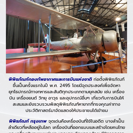
พิพิธภัณฑ์กองทัพอากาศและการบินแห่งชาติ
ก่อตั้งพิพิธภัณฑ์
ขึ้นเป็นครั้งแรกในปี พ.ศ. 2495 โดยมีจุดประสงค์เพื่อจัดหา
ยุทโธปกรณ์ทางทหารและสันติทุกประเภทตามยุคสมัย เช่น เครื่อง
บิน เครื่องยนต์ วิทยุ อาวุธ และอุปกรณ์อื่นๆ เกี่ยวกับการบินให้
สะสมและยังรวบรวมพัสดุพิพิธภัณฑ์หายากที่ทรงคุณค่าทาง
ประวัติศาสตร์มาจัดแสดงให้ประชาชนได้เข้าชม
พิพิธภัณฑ์ กรุงเทพ
จุดเด่นคือเครื่องบินที่ใช้ในอดีต บางลำเป็น
ลำเดียวที่เหลืออยู่ในโลก เครื่องบินที่ออกแบบและสร้างโดยคนไทย