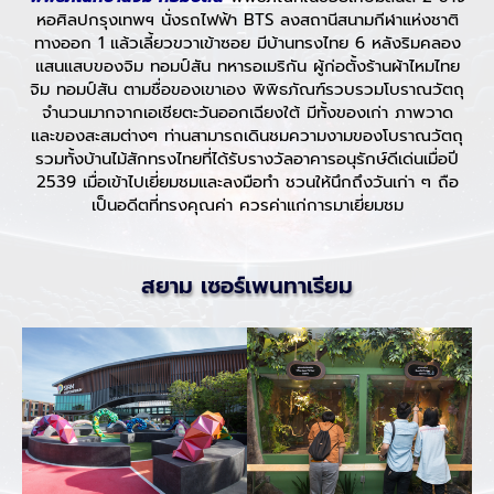
หอศิลปกรุงเทพฯ นั่งรถไฟฟ้า BTS ลงสถานีสนามกีฬาแห่งชาติ
ทางออก 1 แล้วเลี้ยวขวาเข้าซอย มีบ้านทรงไทย 6 หลังริมคลอง
แสนแสบของจิม ทอมป์สัน ทหารอเมริกัน ผู้ก่อตั้งร้านผ้าไหมไทย
จิม ทอมป์สัน ตามชื่อของเขาเอง พิพิธภัณฑ์รวบรวมโบราณวัตถุ
จำนวนมากจากเอเชียตะวันออกเฉียงใต้ มีทั้งของเก่า ภาพวาด
และของสะสมต่างๆ ท่านสามารถเดินชมความงามของโบราณวัตถุ
รวมทั้งบ้านไม้สักทรงไทยที่ได้รับรางวัลอาคารอนุรักษ์ดีเด่นเมื่อปี
2539 เมื่อเข้าไปเยี่ยมชมและลงมือทำ ชวนให้นึกถึงวันเก่า ๆ ถือ
เป็นอดีตที่ทรงคุณค่า ควรค่าแก่การมาเยี่ยมชม
สยาม เซอร์เพนทาเรียม