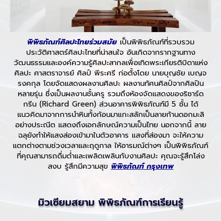
พิพิธภัณฑ์ศิลปะไทยร่วมสมัย
เป็นพิพิธภัณฑ์ที่รวบรวม
ประวัติศาสตร์ศิลปะไทยที่น่าสนใจ อันเกิดจากรากฐานทาง
วัฒนธรรมและองค์ความรู้ศิลปะสากลเพื่อเทิดพระเกียรติบิดาแห่ง
ศิลปะ ศาสตราจารย์ ศิลป์ พีระศรี ก่อตั้งโดย นายบุญชัย เบญจ
รงคกุล โดยจัดแสดงผลงานศิลปะ ผลงานทัศนศิลป์จากศิลปิน
หลายรุ่น ซึ่งเป็นผลงานชั้นครู รวมถึงห้องจัดแสดงของริชาร์ด
กรีน (Richard Green) ส่วนอาคารพิพิธภัณฑ์มี 5 ชั้น ได้
แนวคิดมาจากการนำหินทั้งก้อนมาแกะสลักเป็นลายก้านดอกมะลิ
อย่างประณีต แสดงถึงเอกลักษณ์ความเป็นไทย นอกจากนี้ ลาย
ฉลุยังทำให้แสงส่องเข้ามาในตัวอาคาร แสงที่ส่องมา จะให้ความ
แตกต่างตามช่วงเวลาและฤดูกาล ให้อารมณ์ต่างๆ เป็นพิพิธภัณฑ์
ที่คุณสามารถดื่มด่ำและเพลิดเพลินกับงานศิลปะ คุณจะรู้สึกโล่ง
สงบ รู้สึกมีความสุข
พิพิธภัณฑ์ กรุงเทพ
มิวเซียมสยาม พิพิธภัณฑ์การเรียนรู้