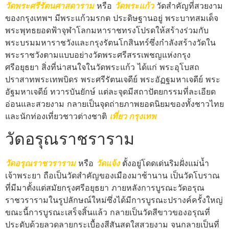
วัดพระศรีรัตนศาสดาราม
หรือ
วัดพระแก้ว
วัดสำคัญที่สวยงาม
ของกรุงเทพฯ มีพระแก้วมรกต ประดิษฐานอยู่ พระบาทสมเด็จ
พระพุทธยอดฟ้าจุฬาโลกมหาราชทรงโปรดให้สร้างร่วมกับ
พระบรมมหาราชวังและกรุงรัตนโกสินทร์ซึ่งกำลังสร้างวัดใน
พระราชวังตามแบบอย่างวัดพระศรีสรรเพชญแห่งกรุง
ศรีอยุธยา สิ่งที่น่าสนใจในวัดพระแก้ว ได้แก่ พระอุโบสถ
ปราสาทพระเทพบิดร พระศรีรัตนเจดีย์ พระอัฏฐมหาเจดีย์ พระ
อัฐมหาเจดีย์ ทวารบันยักษ์ แต่ละจุดมีสถาปัตยกรรมที่ละเอียด
อ่อนและสวยงาม กลายเป็นจุดถ่ายภาพยอดนิยมของทั้งชาวไทย
และนักท่องเที่ยวชาวต่างชาติ
เที่ยว กรุงเทพ
วัดอรุณราชราราม
วัดอรุณราชวราราม
หรือ
วัดแจ้ง
ตั้งอยู่โดดเด่นริมฝั่งแม่น้ำ
เจ้าพระยา ถือเป็นวัดสำคัญของเมืองมาช้านาน เป็นวัดโบราณ
ที่มีมาตั้งแต่สมัยกรุงศรีอยุธยา ภายหลังการบูรณะวัดอรุณ
ราชวรารามในรูปลักษณ์ใหม่ซึ่งได้มีการบูรณะปรางค์ครั้งใหญ่
ขณะนี้การบูรณะเสร็จสิ้นแล้ว กลายเป็นวัดสีขาวของอรุณที่
ประดับด้วยลวดลายกระเบื้องสีสันสดใสสวยงาม จนกลายเป็นที่