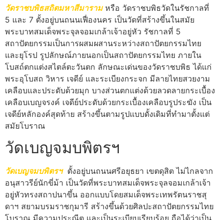
วัดราชบพิธสถิตมหาสีมาราม
หรือ วัดราชบพิธวัดในรัชกาลที่
5 และ 7 ตั้งอยู่บนถนนเฟื่องนคร เป็นวัดที่สร้างขึ้นในสมัย
พระบาทสมเด็จพระจุลจอมเกล้าเจ้าอยู่หัว รัชกาลที่ 5
สถาปัตยกรรมเป็นการผสมผสานระหว่างสถาปัตยกรรมไทย
และยุโรป รูปลักษณ์ภายนอกเป็นสถาปัตยกรรมไทย ภายใน
โบสถ์ตกแต่งสไตล์ตะวันตก ลักษณะเด่นของวัดราชบพิธ ได้แก่
พระอุโบสถ วิหาร เจดีย์ และระเบียงกระจก มีลายไทยสวยงาม
เคลือบและประดับด้วยมุก บางส่วนตกแต่งด้วยลวดลายกระเบื้อง
เคลือบเบญจรงค์ เจดีย์ประดับด้วยกระเบื้องเคลือบรูประฆัง เป็น
เจดีย์หลักองค์สุดท้าย สร้างขึ้นตามรูปแบบดั้งเดิมที่ทำมาตั้งแต่
สมัยโบราณ
วัดเบญจมบพิตรฯ
วัดเบญจมบพิตรฯ
ตั้งอยู่บนถนนศรีอยุธยา เขตดุสิต ไม่ไกลจาก
อนุสาวรีย์นักขี่ม้า เป็นวัดที่พระบาทสมเด็จพระจุลจอมเกล้าเจ้า
อยู่หัวทรงสถาปนาขึ้น ออกแบบโดยสมเด็จพระเทพรัตนราชสุ
ดาฯ สยามบรมราชกุมารี สร้างขึ้นด้วยศิลปะสถาปัตยกรรมไทย
โบราณ มีความประณีต และเป็นระเบียบเรียบร้อย ถือได้ว่าเป็น