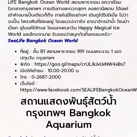
LIFE Bangkok Ocean World สยามพารากอน อควาเรียม
ใจกลางกรุงเทพฯ การเดินทางสะดวกสุดๆ ลงสถานีสยาม ได้เลย!
เข้าห้างมาแป๊บเดียวก็ถึง ภายในมีโซนต่างๆ เดินดูได้ไม่มีเบื่อ ไม่ว่า
จะเป็น โพรงหินที่ซ่อนอยู่ โซนแนวปะการัง อาณาจักรม้าน้ำ โซนป่า
เปียก อุโมงค์ใต้ทะเล โซนนกเพนกวิน Happy Magical Ice
World และอีกมากมาย รับรองว่าสนุกกันทั้งครอบครัว~
SeaLife Bangkok Ocean World
ที่อยู่ : ชั้น B1 สยามพารากอน 991 ถนนพระราม 1 เขต
ปทุมวัน กรุงเทพฯ
พิกัด : https://goo.gl/maps/crULJkJvUvNW4xBs7
เปิดให้เข้าชม : 10.00-20.00 น.
โทร : 0-2687-2000
เว็บไซต์ :
https://www.facebook.com/SEALIFEBangkokOceanW
สถานแสดงพันธุ์สัตว์น้ำ
กรุงเทพฯ Bangkok
Aquarium