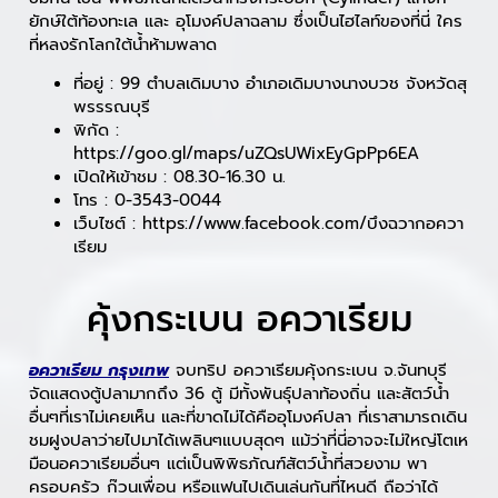
ยักษ์ใต้ท้องทะเล และ อุโมงค์ปลาฉลาม ซึ่งเป็นไฮไลท์ของที่นี่ ใคร
ที่หลงรักโลกใต้น้ำห้ามพลาด
ที่อยู่ : 99 ตำบลเดิมบาง อำเภอเดิมบางนางบวช จังหวัดสุ
พรรรณบุรี
พิกัด :
https://goo.gl/maps/uZQsUWixEyGpPp6EA
เปิดให้เข้าชม : 08.30-16.30 น.
โทร : 0-3543-0044
เว็บไซต์ : https://www.facebook.com/บึงฉวากอควา
เรียม
คุ้งกระเบน อควาเรียม
อควาเรียม กรุงเทพ
จบทริป อควาเรียมคุ้งกระเบน จ.จันทบุรี
จัดแสดงตู้ปลามากถึง 36 ตู้ มีทั้งพันธุ์ปลาท้องถิ่น และสัตว์น้ำ
อื่นๆที่เราไม่เคยเห็น และที่ขาดไม่ได้คืออุโมงค์ปลา ที่เราสามารถเดิน
ชมฝูงปลาว่ายไปมาได้เพลินๆแบบสุดๆ แม้ว่าที่นี่อาจจะไม่ใหญ่โตเห
มือนอควาเรียมอื่นๆ แต่เป็นพิพิธภัณฑ์สัตว์น้ำที่สวยงาม พา
ครอบครัว ก๊วนเพื่อน หรือแฟนไปเดินเล่นกันที่ไหนดี ถือว่าได้