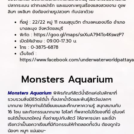
ปลากระเบน เต่าทะเลน่ารัก และแมงกะพรุนเรืองแสงสวยงาม ดูเพ
ลินๆ เพลินๆ ยังต้องถ่ายรูปสวยๆ กับปลาด้วย
ที่อยู่ : 22/22 หมู่ 11 ถนนสุขุมวิท ตำบลหนองปรือ อำเภอ
บางละมุง จังหวัดชลบุรี
พิกัด : https://goo.gl/maps/sxXuA794To4KswzP7
เปิดให้เข้าชม : 09.00-17.30 น.
โทร : 0-3875-6878
เว็บไซต์ :
https://www.facebook.com/underwaterworldpattaya
Monsters Aquarium
Monsters Aquarium
พิพิธภัณฑ์สัตว์น้ำอีกแห่งในพัทยาที่
รวบรวมสิ่งมีชีวิตใต้น้ำ ทั้งปลาน้ำจืดและพันธุ์สัตว์แปลกๆ
มากมาย ให้ทุกท่านได้เยี่ยมชมและศึกษาหาความรู้ สนุกสนานกับ
16 โซน และกิจกรรมมากมาย ไฮไลท์ ที่พลาดไม่ได้ของที่นี่ อุโมงค์
ชมใต้น้ำขนาดใหญ่ ทั้งถ่ายรูปกับสัตว์ ให้อาหารปลา และขี่ม้า
เรียกว่าเป็นอควาเรียมที่มีกิจกรรมให้ทำตลอดทั้งวัน ต้องถูกใจ
น้องๆ หนูๆ แน่นอน~