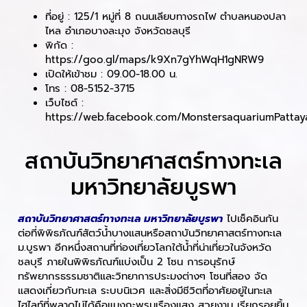
ที่อยู่ : 125/1 หมู่ที่ 8 ถนนเลียบทางรถไฟ ตำบลหนองปลา
ไหล อำเภอบางละมุง จังหวัดชลบุรี
พิกัด :
https://goo.gl/maps/k9Xn7gYhWqH1gNRW9
เปิดให้เข้าชม : 09.00-18.00 น.
โทร : 08-5152-3715
เว็บไซต์ :
https://web.facebook.com/MonstersaquariumPattay
สถาบันวิทยาศาสตร์ทางทะเล
มหาวิทยาลัยบูรพา
สถาบันวิทยาศาสตร์ทางทะเล มหาวิทยาลัยบูรพา
ไปเช็คอินกัน
ต่อที่พิพิธภัณฑ์สัตว์น้ำบางแสนหรือสถาบันวิทยาศาสตร์ทางทะเล
ม.บูรพา อีกหนึ่งสถานที่ท่องเที่ยวโลกใต้น้ำที่น่าเที่ยวในจังหวัด
ชลบุรี ภายในพิพิธภัณฑ์แบ่งเป็น 2 โซน การอนุรักษ์
ทรัพยากรธรรมชาติและวิทยาการประมงต่างๆ โซนที่สอง จัด
แสดงเกี่ยวกับทะเล ระบบนิเวศ และสิ่งมีชีวิตที่อาศัยอยู่ในทะเล
ไฮไลท์ที่พลาดไม่ได้คือแมงกะพรุนเรืองแสง สวยงาม เรียกรอยยิ้ม