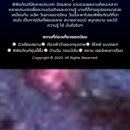
พิพิธภัณฑ์มีหลายประเภท จัดแสดง รวบรวมผลงานศิลปะหลาก
หลายประเภทเพื่อความบันเทิงและความรู้ บางที่ก็ถ่ายรูปออกมาสวย
เหมือนกัน จะชิค วินเทจขนาดไหน วันนี้จะพาไปชมพิพิธภัณฑ์ที่น่า
สนใจ เป็นการเดินที่ผ่อนคลาย สบายอารมณ์ สนุกสนาน และได้
ความรู้ โอ้ มันดีจริงๆ
สถานที่ท่องเที่ยวยอดนิยม
มิวเซียมสยาม
ท้องฟ้าจำลองกรุงเทพ
ซีไลฟ์ แบงคอก
พิพิธภัณฑ์หุ่นขี้ผึ้ง
บ้านจิม ทอมป์สัน
สยาม เซอร์เพนทาเรียม
Copyright © 2020. All Rights Reserved.