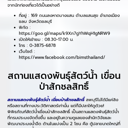
จากนักท่องเที่ยวได้เป็นอย่างดี
ที่อยู่ : 169 ถนนลงหาดบางแสน ตำบลแสนสุข อำเภอเมือง
ชลบ จังหวัดชลบุรี
พิกัด :
https://goo.gl/maps/k9Xn7gYhWqH1gNRW9
เปิดให้เข้าชม : 08.30-17.00 น.
โทร : 0-3875-6878
เว็บไซต์ :
https://www.facebook.com/bimsthailand/
สถานแสดงพันธุ์สัตว์น้ำ เขื่อน
ป่าสักชลสิทธิ์
สถานแสดงพันธุ์สัตว์น้ำ เขื่อนป่าสักชลสิทธิ์
ลพบุรีไม่ได้มีแค่ลิง
หรือสถานที่ทางประวัติศาสตร์เท่านั้น แต่ก็มีปลาให้ดูด้วย!
พิพิธภัณฑ์สัตว์น้ำเขื่อนป่าสักชลสิทธิ์ เป็นสถานแสดงพันธุ์สัตว์น้ำ
ที่กรมประมงจัดตั้งขึ้น และอยู่ในความดูแลของสำนักวิจัยและ
พัฒนาประมงน้ำจืด ด้านในแบ่งเป็น 2 โซน คือ ตู้ปลาขนาดใหญ่ที่