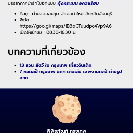
บรรยากาศน่ารักไปอีกแบบ
คุ้งกระเบน อควาเรียม
ที่อยู่ : ตำบลคลองขุด อำเภอท่าใหม่ จังหวัดจันทบุรี
พิกัด :
https://goo.gl/maps/1B3oGTuudpc4Vp9A6
เปิดให้เข้าชม : 08.30-16.30 น.
บทความที่เกี่ยวข้อง
13 สวน สัตว์ ใน กรุงเทพ เที่ยววันเด็ก
7 หอศิลป์ กรุงเทพ ชิคๆ เดินเล่น เสพงานศิลป์ ถ่ายรูป
สวย
พิพิธภัณฑ์ กรุงเทพ