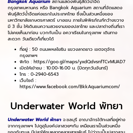
Bangkok Aquarium
สถานแสดงพันธุ์สัตว์น้ำจืด
กรุงเทพมหานคร หรือ Bangkok Aquarium สถานที่จัดแสดง
พันธุ์สัตว์น้ำจืดแห่งแรกในประเทศไทย ซึ่งเป็นส่วนหนึ่งของ
มหาวิทยาลัยเกษตรศาสตร์ บางเขน ภายในพิพิธภัณฑ์กว้างขวาง
มี 3 ชั้น ให้เดินชมความสวยงามของปลาไทย และปลาต่างถิ่นที่เรา
ไม่เคยเห็นมาก่อน บวกกับเป็น อควาเรียมในกรุงเทพ เดินทาง
สะดวก วันเดียวก็เที่ยวได้
ที่อยู่ : 50 ถนนพหลโยธิน แขวงลาดยาว เขตจตุจักร
กรุงเทพฯ
พิกัด : https://goo.gl/maps/yxdQdvsnfTCvMUAD7
เปิดให้เข้าชม : 10.00-16.00 น. (ปิดทุกวันจันทร์)
โทร : 0-2940-6543
เว็บไซต์ :
https://www.facebook.com/BkkAquariumcom/
Underwater World พัทยา
Underwater World
พัทยา
จ.ชลบุรี อาณาจักรใต้ทะเลที่อยู่ห่าง
จากกรุงเทพฯ ไปดูอุโมงค์ปลาสวยๆกัน เหมือนเราเป็นส่วนหนึ่ง
ของก้นทะเล มีปลาให้ชมหลากหลายสายพันธุ์ ไม่ว่าจะเป็นปลาฉลาม