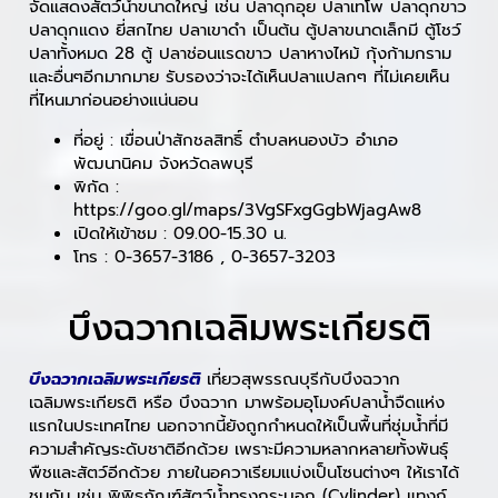
จัดแสดงสัตว์น้ำขนาดใหญ่ เช่น ปลาดุกอุย ปลาเทโพ ปลาดุกขาว
ปลาดุกแดง ยี่สกไทย ปลาเขาดำ เป็นต้น ตู้ปลาขนาดเล็กมี ตู้โชว์
ปลาทั้งหมด 28 ตู้ ปลาช่อนแรดขาว ปลาหางไหม้ กุ้งก้ามกราม
และอื่นๆอีกมากมาย รับรองว่าจะได้เห็นปลาแปลกๆ ที่ไม่เคยเห็น
ที่ไหนมาก่อนอย่างแน่นอน
ที่อยู่ : เขื่อนป่าสักชลสิทธิ์ ตำบลหนองบัว อำเภอ
พัฒนานิคม จังหวัดลพบุรี
พิกัด :
https://goo.gl/maps/3VgSFxgGgbWjagAw8
เปิดให้เข้าชม : 09.00-15.30 น.
โทร : 0-3657-3186 , 0-3657-3203
บึงฉวากเฉลิมพระเกียรติ
บึงฉวากเฉลิมพระเกียรติ
เที่ยวสุพรรณบุรีกับบึงฉวาก
เฉลิมพระเกียรติ หรือ บึงฉวาก มาพร้อมอุโมงค์ปลาน้ำจืดแห่ง
แรกในประเทศไทย นอกจากนี้ยังถูกกำหนดให้เป็นพื้นที่ชุ่มน้ำที่มี
ความสำคัญระดับชาติอีกด้วย เพราะมีความหลากหลายทั้งพันธุ์
พืชและสัตว์อีกด้วย ภายในอควาเรียมแบ่งเป็นโซนต่างๆ ให้เราได้
ชมกัน เช่น พิพิธภัณฑ์สัตว์น้ำทรงกระบอก (Cylinder) แทงก์